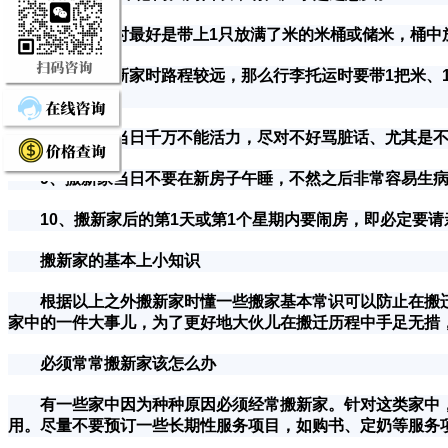
6、搬新家时最好是带上1只放满了米的米桶或储米，桶中放置
7、假如搬新家时路程较远，那么行李托运时要带1把米、1
和思念故乡。
8、搬新家当日千万不能活力，尽对不好骂脏话、尤其是不
9、搬新家当日不要在新房子午睡，不然之后非常容易生病。
10、搬新家后的第1天或第1个星期内要闹房，即必定要请
搬新家的基本上小知识
根据以上之外搬新家时懂一些搬家基本常识可以防止在搬迁
家中的一件大事儿，为了更好地大伙儿在搬迁历程中手足无措
必须常常搬新家该怎么办
有一些家中因为种种原因必须经常搬新家。针对这类家中，
用。尽量不要预订一些长期性服务项目，如购书、定奶等服务