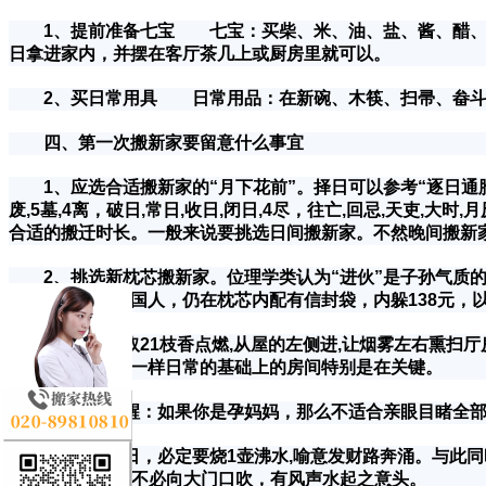
1、提前准备七宝 七宝：买柴、米、油、盐、酱、醋、茶
日拿进家内，并摆在客厅茶几上或厨房里就可以。
2、买日常用具 日常用品：在新碗、木筷、扫帚、畚斗上
四、第一次搬新家要留意什么事宜
1、应选合适搬新家的“月下花前”。择日可以参考“逐日通胜”;
废,5墓,4离，破日,常日,收日,闭日,4尽，往亡,回忌,天吏
合适的搬迁时长。一般来说要挑选日间搬新家。不然晚间搬新
2、挑选新枕芯搬新家。位理学类认为“进伙”是子孙气质的
马来西亚等地中国人，仍在枕芯内配有信封袋，内躲138元，以
3、进住时取21枝香点燃,从屋的左侧进,让烟雾左右熏扫厅
这些盖在风水学一样日常的基础上的房间特别是在关键。
4、希奇提醒：如果你是孕妈妈，那么不适合亲眼目睹全部
5、进住当日，必定要烧1壶沸水,喻意发财路奔涌。与此同时
机,4围吹风机,但不必向大门口吹，有风声水起之意头。