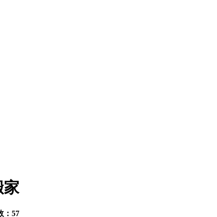
搬家
：57