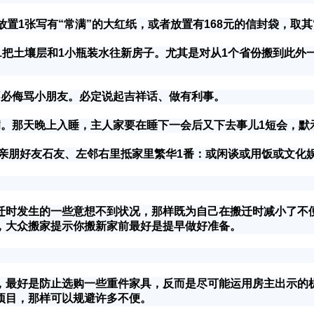
1张写有“常满”的大红纸，或者放置有168元的信封袋，取其
把土壤层和1小瓶装水往新房子。尤其是对从1个省份搬到此外
必侮骂小朋友。必定说起吉祥话、做有利事。
那天晚上入睡，主人家要在睡下一会后又下去事儿1短会，默
亲朋好友石友、左邻右里抵家里繁华1番：或闲谈或用饭或文化
时发生的一些意想不到状况，那样既为自己在搬迁时减小了不便
，大众搬家提示你搬新家前最好是提早做好准备。
最好是防止选购一些重件家具，反而是尽可能运用房主出示的机
项目，那样可以规避许多不便。