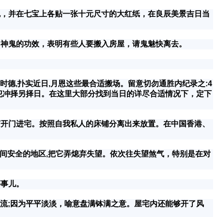
，并在七宝上各贴一张十元尺寸的大红纸，在良辰美景吉日当
神鬼的功效，表明有些人要搬入房屋，请鬼魅快离去。
,时德,扑实近日,月恩这些最合适搬场。留意切勿通胜内纪录之:4
冲，假如犯冲择另择日。在这里大部分找到当日的详尽合适情况下，定下
开门进宅。按照自我私人的床铺分离出来放置。在中国香港、
间安全的地区,把它弄熄弃失望。依次往失望煞气，特别是在对
事儿。
慢流;因为平平淡淡，喻意盘满钵满之意。屋宅内还能够开了风