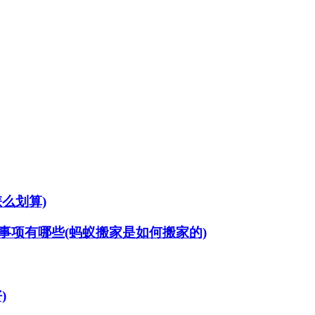
么划算)
事项有哪些(蚂蚁搬家是如何搬家的)
)