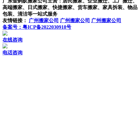
广东金蚂蚁搬家公司主营：
居民搬家
、
企业搬迁
、
工厂搬迁
、
高端搬家
、
日式搬家
、
快捷搬家
、
货车搬家
、
家具拆装
、
物品
包装
、清洁等一站式服务
友情链接：
广州搬家公司
广州搬家公司
广州搬家公司
备案号：粤ICP备2022030918号
在线咨询
电话咨询