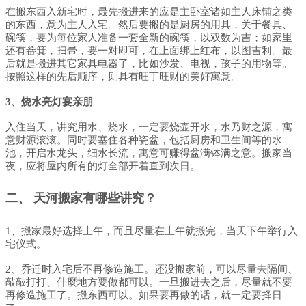
在搬东西入新宅时，最先搬进来的应是主卧室诸如主人床铺之类
的东西，意为主人入宅。然后要搬的是厨房的用具，关于餐具、
碗筷，要为每位家人准备一套全新的碗筷，以双数为吉；如家里
还有畚箕，扫帚，要一对即可，在上面绑上红布，以图吉利。最
后就是搬进其它家具电器了，比如沙发、电视，孩子的用物等。
按照这样的先后顺序，则具有旺丁旺财的美好寓意。
3、烧水亮灯宴亲朋
入住当天，讲究用水、烧水，一定要烧壶开水，水乃财之源，寓
意财源滚滚。同时要塞住各种瓷盆，包括厨房和卫生间等的水
池，开启水龙头，细水长流，寓意可赚得盆满钵满之意。搬家当
夜，应将屋内所有的灯全部开着直到次日。
二、 天河搬家有哪些讲究？
1、搬家最好选择上午，而且尽量在上午就搬完，当天下午举行入
宅仪式。
2、乔迁时入宅后不再修造施工。还没搬家前，可以尽量去隔间、
敲敲打打、什麼地方要做都可以。一旦搬进去之后，尽量就不要
再修造施工了。搬东西可以。如果要再做的话，就一定要择日